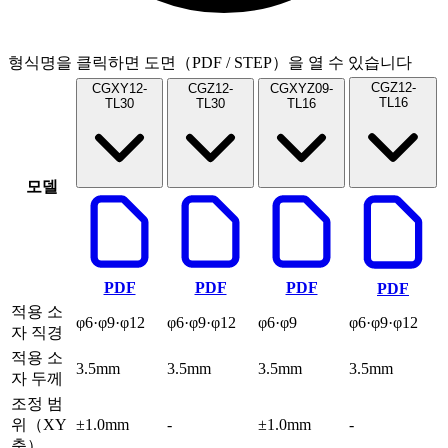
형식명을 클릭하면 도면（PDF / STEP）을 열 수 있습니다
CGZ12-
CGXY12-
CGZ12-
CGXYZ09-
TL16
TL30
TL30
TL16
모델
PDF
PDF
PDF
PDF
적용 소
φ6·φ9·φ12
φ6·φ9·φ12
φ6·φ9
φ6·φ9·φ12
자 직경
적용 소
3.5mm
3.5mm
3.5mm
3.5mm
자 두께
조정 범
위（XY
±1.0mm
-
±1.0mm
-
축）