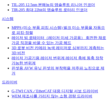
TIL-205
12.5nm 분해능의 앱솔루트 리니어 인코더
TIR-205
최대 22bit의 앱솔루트 로터리 인코더
시스템
MPPS (미소 부품 피킹 시스템)
벌크 미소 부품을 자동으
로 피킹·정렬
레이저 빔 로테이터（레이저 미세 가공용）
회전한 채로
가공 직경을 바꿀 수 있는 가공 헤드
3D 로봇 비전 카메라
녹색 레이저로 심부까지 계측하는
3D 비전
레이저 가공기용 레이저 변위계
레이저 축에 동축 장착
가능한 변위계
핀셋용 AVW 유닛
핀셋의 부착력을 저주파 노킹으로 제
거
드라이버
G-TWI
CAN／EtherCAT 대응 디지털 서보 드라이버
WEM
제조사를 가리지 않는 소형 경량 드라이버