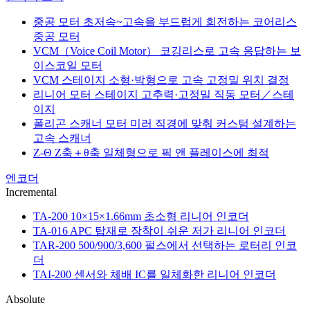
중공 모터
초저속~고속을 부드럽게 회전하는 코어리스
중공 모터
VCM（Voice Coil Motor）
코깅리스로 고속 응답하는 보
이스코일 모터
VCM 스테이지
소형·박형으로 고속 고정밀 위치 결정
리니어 모터 스테이지
고추력·고정밀 직동 모터／스테
이지
폴리곤 스캐너 모터
미러 직경에 맞춰 커스텀 설계하는
고속 스캐너
Z-Θ
Z축＋θ축 일체형으로 픽 앤 플레이스에 최적
엔코더
Incremental
TA-200
10×15×1.66mm 초소형 리니어 인코더
TA-016
APC 탑재로 장착이 쉬운 저가 리니어 인코더
TAR-200
500/900/3,600 펄스에서 선택하는 로터리 인코
더
TAI-200
센서와 체배 IC를 일체화한 리니어 인코더
Absolute