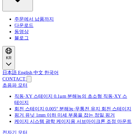
주문에서 납품까지
다운로드
동영상
블로그
KR
日本語
English
中文
한국어
CONTACT
초음파 모터
직동·XY 스테이지
0.1μm 분해능의 초소형 직동·XY 스
테이지
회전 스테이지
0.005° 분해능·무통전 유지 회전 스테이지
핑거 유닛
1mm 이하 미세 부품을 잡는 정밀 핑거
케이지 시스템
광학 케이지용 서브마이크론 조정 마운트
전자기 모터