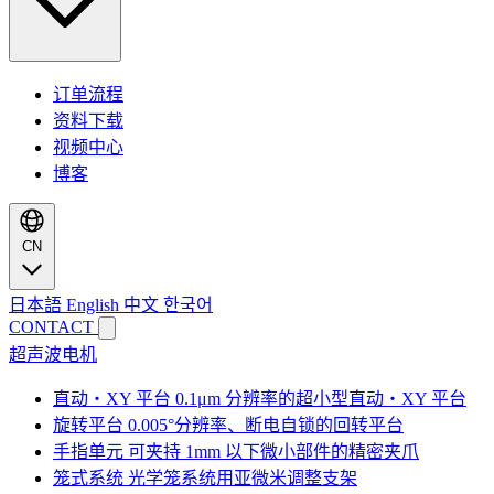
订单流程
资料下载
视频中心
博客
CN
日本語
English
中文
한국어
CONTACT
超声波电机
直动・XY 平台
0.1μm 分辨率的超小型直动・XY 平台
旋转平台
0.005°分辨率、断电自锁的回转平台
手指单元
可夹持 1mm 以下微小部件的精密夹爪
笼式系统
光学笼系统用亚微米调整支架