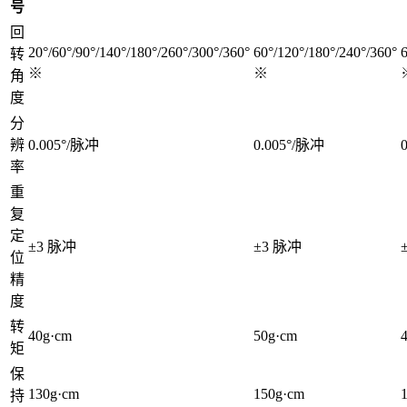
号
回
20°/60°/90°/140°/180°/260°/300°/360°
60°/120°/180°/240°/360°
6
转
※
※
角
度
分
辨
0.005°/脉冲
0.005°/脉冲
率
重
复
定
±3 脉冲
±3 脉冲
位
精
度
转
40g·cm
50g·cm
矩
保
130g·cm
150g·cm
持