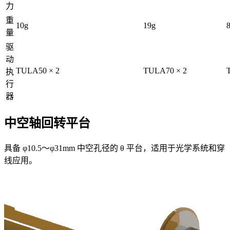
力
重
10g
19g
量
驱
动
TULA50 × 2
TULA70 × 2
执
行
器
中空轴回转平台
具备 φ10.5〜φ31mm 中空孔径的 θ 平台，适用于光学系统和穿
线应用。