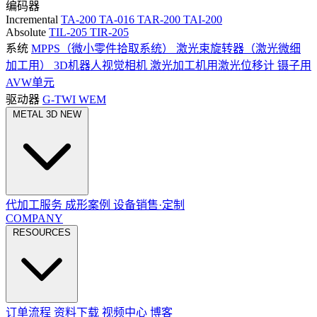
编码器
Incremental
TA-200
TA-016
TAR-200
TAI-200
Absolute
TIL-205
TIR-205
系统
MPPS（微小零件拾取系统）
激光束旋转器（激光微细
加工用）
3D机器人视觉相机
激光加工机用激光位移计
镊子用
AVW单元
驱动器
G-TWI
WEM
METAL 3D
NEW
代加工服务
成形案例
设备销售·定制
COMPANY
RESOURCES
订单流程
资料下载
视频中心
博客