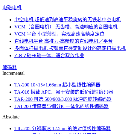
电磁电机
中空电机
超低速到高速平稳旋转的无铁芯中空电机
VCM（音圈电机）
无齿槽、高速响应的音圈电机
VCM 平台
小型薄型，实现高速高精度定位
直线电机平台
高推力·高精度的直线电机／平台
多面体扫描电机
按镜面直径定制设计的高速扫描电机
Z-Θ
Z轴+θ轴一体，适合取放作业
编码器
Incremental
TA-200
10×15×1.66mm 超小型线性编码器
TA-016
搭载 APC、易于安装的低价线性编码器
TAR-200
可选 500/900/3,600 脉冲的旋转编码器
TAI-200
传感器与细分IC一体化的线性编码器
Absolute
TIL-205
分辨率达 12.5nm 的绝对值线性编码器