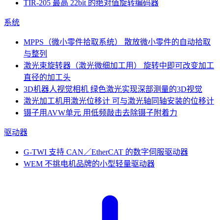
TIR-205
最高 22bit 的绝对值旋转编码器
系统
MPPS（微小零件拾取系统）
散放微小零件的自动拾取
与整列
激光束旋转器（激光微细加工用）
旋转中即可改变加工
直径的加工头
3D机器人视觉相机
绿色激光实现深部测量的3D视觉
激光加工机用激光位移计
可与激光轴同轴安装的位移计
镊子用AVW单元
用低频敲击去除镊子附着力
驱动器
G-TWI
支持 CAN／EtherCAT 的数字伺服驱动器
WEM
不挑电机品牌的小型轻量驱动器